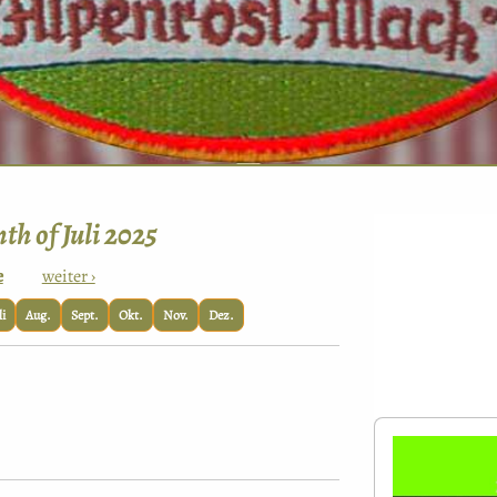
th of Juli 2025
e
weiter ›
li
Aug.
Sept.
Okt.
Nov.
Dez.