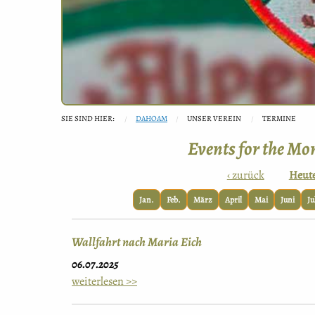
SIE SIND HIER:
DAHOAM
UNSER VEREIN
TERMINE
Events for the Mon
‹ zurück
Heut
Jan.
Feb.
März
April
Mai
Juni
Ju
Wallfahrt nach Maria Eich
06.07.2025
weiterlesen >>