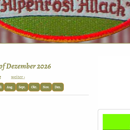
 of Dezember 2026
e
weiter ›
li
Aug.
Sept.
Okt.
Nov.
Dez.