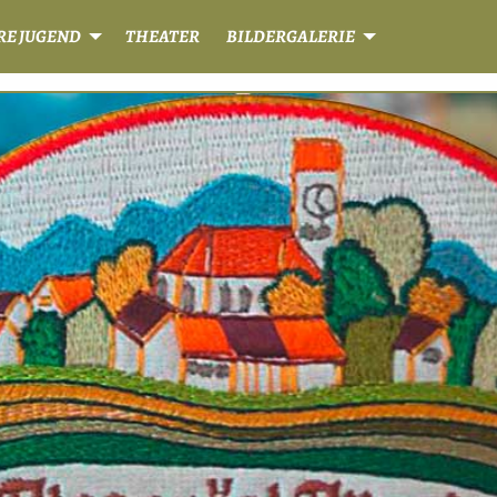
RE JUGEND
THEATER
BILDERGALERIE