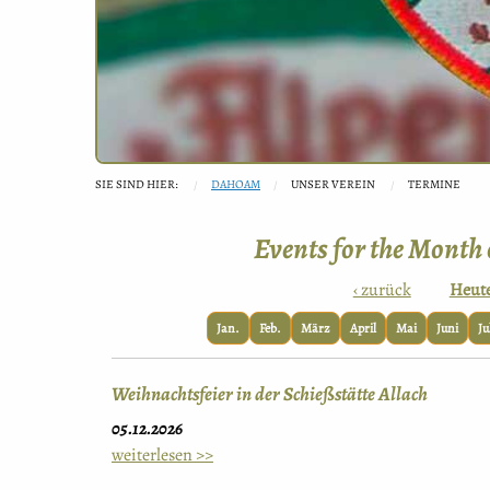
SIE SIND HIER:
DAHOAM
UNSER VEREIN
TERMINE
Events for the Month
‹ zurück
Heut
Jan.
Feb.
März
April
Mai
Juni
Ju
Weihnachtsfeier in der Schießstätte Allach
05.12.2026
weiterlesen >>